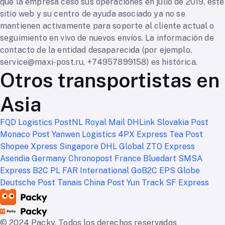
que la empresa cesó sus operaciones en julio de 2019, este
sitio web y su centro de ayuda asociado ya no se
mantienen activamente para soporte al cliente actual o
seguimiento en vivo de nuevos envíos. La información de
contacto de la entidad desaparecida (por ejemplo,
service@maxi-post.ru
, +74957899158) es histórica.
Otros transportistas en
Asia
FQD Logistics
PostNL
Royal Mail
DHLink
Slovakia Post
Monaco Post
Yanwen Logistics
4PX Express
Tea Post
Shopee Xpress Singapore
DHL Global
ZTO Express
Asendia Germany
Chronopost France
Bluedart
SMSA
Express
B2C PL
FAR International
GoB2C
EPS Globe
Deutsche Post
Tanais
China Post
Yun Track
SF Express
© 2024 Packy. Todos los derechos reservados