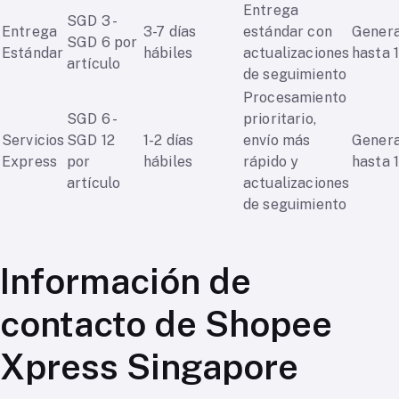
Entrega
SGD 3 -
Entrega
3-7 días
estándar con
Gener
SGD 6 por
Estándar
hábiles
actualizaciones
hasta 
artículo
de seguimiento
Procesamiento
SGD 6 -
prioritario,
Servicios
SGD 12
1-2 días
envío más
Gener
Express
por
hábiles
rápido y
hasta 
artículo
actualizaciones
de seguimiento
Información de
contacto de Shopee
Xpress Singapore