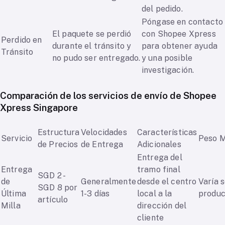
del pedido.
Póngase en contacto
El paquete se perdió
con Shopee Xpress
Perdido en
durante el tránsito y
para obtener ayuda
Tránsito
no pudo ser entregado.
y una posible
investigación.
Comparación de los servicios de envío de Shopee
Xpress Singapore
Estructura
Velocidades
Características
Servicio
Peso 
de Precios
de Entrega
Adicionales
Entrega del
Entrega
tramo final
SGD 2 -
de
Generalmente
desde el centro
Varía 
SGD 8 por
Última
1-3 días
local a la
produc
artículo
Milla
dirección del
cliente