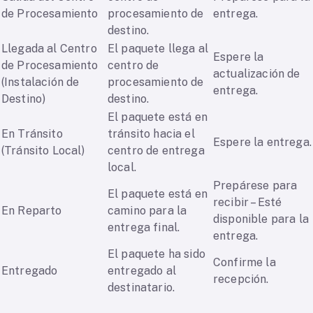
de Procesamiento
procesamiento de
entrega.
destino.
Llegada al Centro
El paquete llega al
Espere la
de Procesamiento
centro de
actualización de
(Instalación de
procesamiento de
entrega.
Destino)
destino.
El paquete está en
En Tránsito
tránsito hacia el
Espere la entrega.
(Tránsito Local)
centro de entrega
local.
Prepárese para
El paquete está en
recibir – Esté
En Reparto
camino para la
disponible para la
entrega final.
entrega.
El paquete ha sido
Confirme la
Entregado
entregado al
recepción.
destinatario.