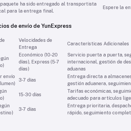
 paquete ha sido entregado al transportista
Espere la ent
cal para la entrega final.
cios de envío de YunExpress
de
Velocidades de
Características Adicionales
Entrega
Económico (10-20
Servicio puerta a puerta, s
según
días), Express (5-7
internacional, gestión de de
o)
días)
aduanas
r envío
Entrega directa a almacene
3-7 días
olumen)
gestión aduanera, seguimien
egún
Tarifas económicas, seguimi
15-30 días
o)
adecuado para artículos lig
según
Entrega prioritaria, despac
3-7 días
stino)
rápido, seguimiento comple