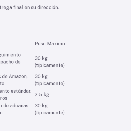
rega final en su dirección.
Peso Máximo
eguimiento
30 kg
spacho de
(típicamente)
s de Amazon,
30 kg
to
(típicamente)
ento estándar,
2-5 kg
eros
ho de aduanas
30 kg
to
(típicamente)