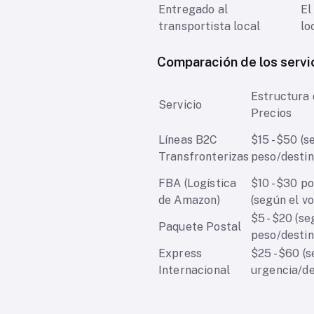
Entregado al
El
transportista local
lo
Comparación de los servi
Estructura 
Servicio
Precios
Líneas B2C
$15 - $50 (
Transfronterizas
peso/destin
FBA (Logística
$10 - $30 po
de Amazon)
(según el v
$5 - $20 (s
Paquete Postal
peso/destin
Express
$25 - $60 (
Internacional
urgencia/de