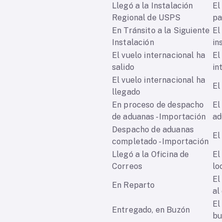
Llegó a la Instalación
El
Regional de USPS
pa
En Tránsito a la Siguiente
El
Instalación
in
El vuelo internacional ha
El
salido
in
El vuelo internacional ha
El
llegado
En proceso de despacho
El
de aduanas - Importación
ad
Despacho de aduanas
El
completado - Importación
Llegó a la Oficina de
El
Correos
lo
El
En Reparto
al
El
Entregado, en Buzón
bu