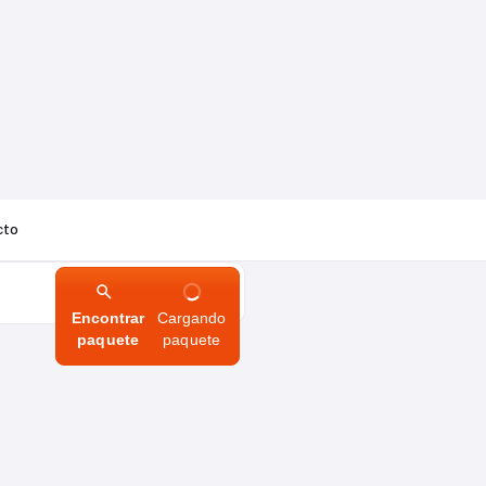
cto
Encontrar
Cargando
paquete
paquete