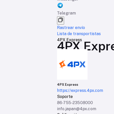
Telegram
Rastrear envío
Lista de transportistas
4PX Express
4PX Expre
4PX Express
https://express.4px.com
Soporte
86-755-23508000
info.japan@4px.com