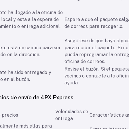
o.
ete ha llegado a la oficina de
 local y está a la espera de
Espere a que el paquete salga 
miento o entrega adicional.
de correos para recogerlo.
Asegúrese de que haya alguie
ete está en camino para ser
para recibir el paquete. Si no
do en la dirección.
pueda reprogramar la entrega
oficina de correos.
Revise el buzón. Si el paquete
ete ha sido entregado y
vecinos o contacte a la ofici
do en el buzón.
ayuda.
cios de envío de 4PX Express
Velocidades de
 precios
Características 
entrega
ralmente más altas para