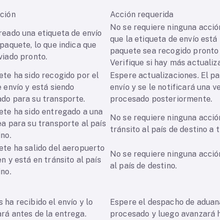
ción
Acción requerida
No se requiere ninguna acción
reado una etiqueta de envío
que la etiqueta de envío está 
 paquete, lo que indica que
paquete sea recogido pronto 
nviado pronto.
Verifique si hay más actualiz
ete ha sido recogido por el
Espere actualizaciones. El pa
e envío y está siendo
envío y se le notificará una v
do para su transporte.
procesado posteriormente.
ete ha sido entregado a una
No se requiere ninguna acció
ea para su transporte al país
tránsito al país de destino a 
ino.
ete ha salido del aeropuerto
No se requiere ninguna acció
n y está en tránsito al país
al país de destino.
tino.
 ha recibido el envío y lo
Espere el despacho de aduana
rá antes de la entrega.
procesado y luego avanzará ha