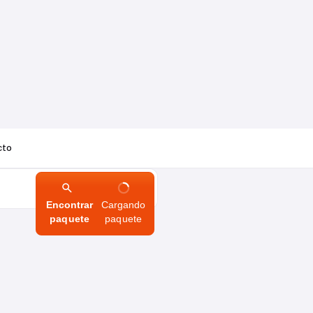
cto
Encontrar
Cargando
paquete
paquete