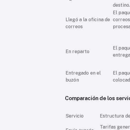
destin
El paqu
Llegó a la oficina de
correos
correos
procesa
El paqu
En reparto
entrega
Entregado en el
El paqu
buzón
coloca
Comparación de los servi
Servicio
Estructura de
Tarifas gene