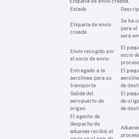
Etiqueta de envío creada.
Estado
Descrip
Se ha c
Etiqueta de envío
para el
creada
será e
El paqu
Envío recogido por
socio d
el socio de envío
procesa
Entregado a la
El paqu
aerolínea para su
aerolín
transporte
de dest
Salida del
El paqu
aeropuerto de
de orige
origen
de des
El agente de
despacho de
Aduanas
aduanas recibió el
procesa
envío en el país de