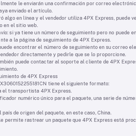
almente le enviarán una confirmación por correo electróni
ya enviado el artículo.
ó algo en línea y el vendedor utiliza 4PX Express, puede ver
o en el sitio web.
nvío: si ya tiene un número de seguimiento pero no puede e
ente a la página de seguimiento de 4PX Express.
puede encontrar el número de seguimiento en su correo elec
vendedor directamente y pedirle que se lo proporcione.
ambién puede contactar al soporte al cliente de 4PX Expr
imiento.
uimiento de 4PX Express
X3060152255181CN tiene el siguiente formato:
a el transportista 4PX Express.
ficador numérico único para el paquete, una serie de núme
l país de origen del paquete, en este caso, China.
e permite rastrear un paquete que 4PX Express está proce