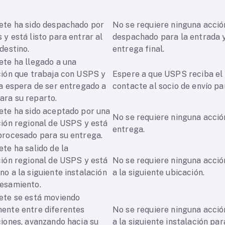
ete ha sido despachado por
No se requiere ninguna acción
 y está listo para entrar al
despachado para la entrada y
 destino.
entrega final.
ete ha llegado a una
ción que trabaja con USPS y
Espere a que USPS reciba el 
la espera de ser entregado a
contacte al socio de envío pa
ara su reparto.
ete ha sido aceptado por una
No se requiere ninguna acció
ción regional de USPS y está
entrega.
 procesado para su entrega.
ete ha salido de la
ción regional de USPS y está
No se requiere ninguna acció
no a la siguiente instalación
a la siguiente ubicación.
cesamiento.
ete se está moviendo
ente entre diferentes
No se requiere ninguna acció
ciones, avanzando hacia su
a la siguiente instalación pa