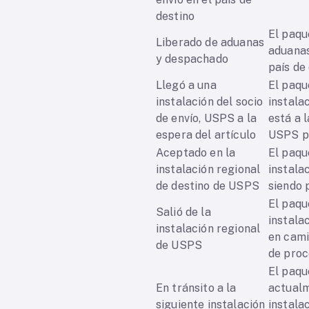
destino
El paqu
Liberado de aduanas
aduanas
y despachado
país de
Llegó a una
El paqu
instalación del socio
instala
de envío, USPS a la
está a 
espera del artículo
USPS p
Aceptado en la
El paqu
instalación regional
instala
de destino de USPS
siendo
El paqu
Salió de la
instala
instalación regional
en cami
de USPS
de pro
El paqu
En tránsito a la
actualm
siguiente instalación
instala