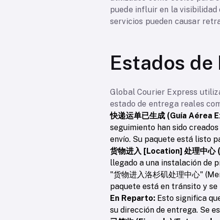
puede influir en la visibilida
servicios pueden causar retr
Estados de 
Global Courier Express utiliz
estado de entrega reales com
快递运单已生成 (Guía Aérea Exp
seguimiento han sido creados 
envío. Su paquete está listo p
货物进入 [Location] 处理中心 (Mer
llegado a una instalación de 
"货物进入洛杉矶处理中心" (Mercancía i
paquete está en tránsito y se 
En Reparto:
Esto significa qu
su dirección de entrega. Se e