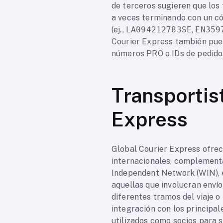
de terceros sugieren que los
a veces terminando con un cód
(ej.,
LA094212783SE
,
EN359
Courier Express también pued
números PRO o IDs de pedido
Transportis
Express
Global Courier Express ofrece
internacionales, complementa
Independent Network (WIN), e
aquellas que involucran envío
diferentes tramos del viaje o
integración con los principa
utilizados como socios para s