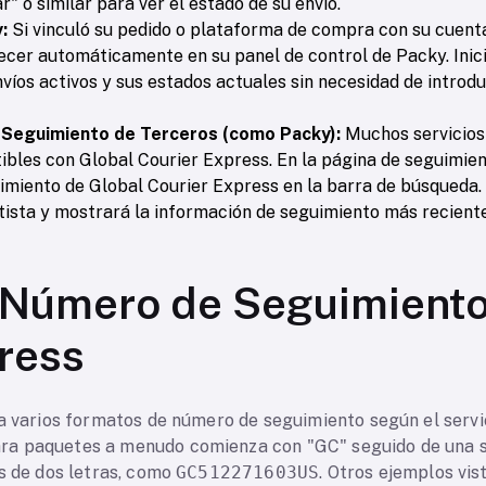
r" o similar para ver el estado de su envío.
:
Si vinculó su pedido o plataforma de compra con su cuenta
ecer automáticamente en su panel de control de Packy. Inic
nvíos activos y sus estados actuales sin necesidad de intr
 Seguimiento de Terceros (como Packy):
Muchos servicios 
ibles con Global Courier Express. En la página de seguimie
imiento de Global Courier Express en la barra de búsqueda.
ista y mostrará la información de seguimiento más reciente
 Número de Seguimiento
ress
a varios formatos de número de seguimiento según el servic
a paquetes a menudo comienza con "GC" seguido de una se
s de dos letras, como
GC512271603US
. Otros ejemplos vis