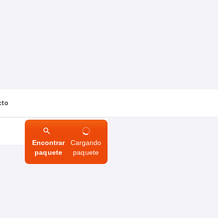
cto
Encontrar
Cargando
paquete
paquete