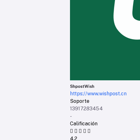
ShpostWish
https://www.wishpost.cn
Soporte
13917283454
-
Calificación
4.2