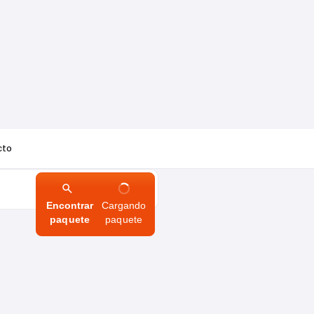
cto
Encontrar
Cargando
paquete
paquete