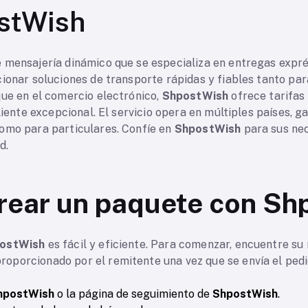
stWish
e mensajería dinámico que se especializa en entregas expré
cionar soluciones de transporte rápidas y fiables tanto pa
que en el comercio electrónico,
ShpostWish
ofrece tarifas
liente excepcional. El servicio opera en múltiples países, g
omo para particulares. Confíe en
ShpostWish
para sus nec
d.
rear un paquete con Sh
ostWish
es fácil y eficiente. Para comenzar, encuentre s
roporcionado por el remitente una vez que se envía el ped
hpostWish
o la página de seguimiento de
ShpostWish
.