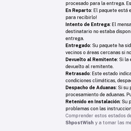
procesado para la entrega. Est
En Reparto
: El paquete está 
para recibirlo!
Intento de Entrega
: El mens
destinatario no estaba dispo
entrega.
Entregado
: Su paquete ha si
vecinos o áreas cercanas si no
Devuelto al Remitente
: Si l
devuelto al remitente.
Retrasado
: Este estado indi
condiciones climáticas, despa
Despacho de Aduanas
: Si s
procesamiento de aduanas. Pu
Retenido en Instalación
: Su 
problemas con las instruccion
Comprender estos estados de 
ShpostWish
y a tomar las me