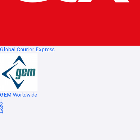
Global Courier Express
GEM Worldwide
1
2
3
4