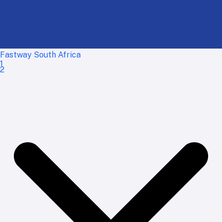
Fastway South Africa
1
2