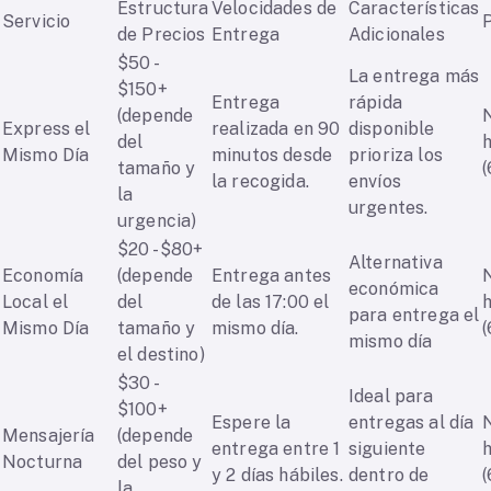
Estructura
Velocidades de
Características
Servicio
de Precios
Entrega
Adicionales
$50 -
La entrega más
$150+
Entrega
rápida
(depende
Express el
realizada en 90
disponible
del
Mismo Día
minutos desde
prioriza los
tamaño y
(
la recogida.
envíos
la
urgentes.
urgencia)
$20 - $80+
Alternativa
Economía
(depende
Entrega antes
económica
Local el
del
de las 17:00 el
para entrega el
Mismo Día
tamaño y
mismo día.
(
mismo día
el destino)
$30 -
Ideal para
$100+
Espere la
entregas al día
Mensajería
(depende
entrega entre 1
siguiente
Nocturna
del peso y
y 2 días hábiles.
dentro de
(
la