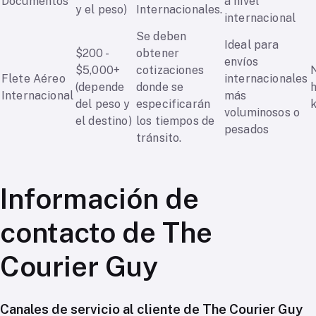
Documentos
a nivel
y el peso)
Internacionales.
internacional
Se deben
Ideal para
$200 -
obtener
envíos
$5,000+
cotizaciones
Flete Aéreo
internacionales
(depende
donde se
h
Internacional
más
del peso y
especificarán
k
voluminosos o
el destino)
los tiempos de
pesados
tránsito.
Información de
contacto de The
Courier Guy
Canales de servicio al cliente de The Courier Guy