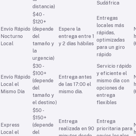
Sudáfrica
distancia)
$40 -
Entregas
$120+
locales más
Envío Rápido
(depende
Espere la
rápidas,
Nocturno
del
entrega entre 1
optimizadas
Local
tamaño y
y 2 días hábiles
(
para un giro
la
rápido
urgencia)
$30 -
Servicio rápido
$100+
y eficiente el
Envío Rápido
Entrega antes
(depende
mismo día con
Local el
de las 17:00 el
del
opciones de
Mismo Día
mismo día.
(
tamaño y
entrega
el destino)
flexibles
$50 -
$150+
Entrega
Entrega
Express
(depende
realizada en 90
prioritaria para
Local el
del
minutos desde
envíos locales