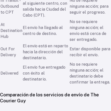
In Transit -
No se requiere
al siguiente centro, con
Outbound
ninguna acción; para
salida hacia Ciudad del
to CPT
seguir el progreso.
Cabo (CPT).
No se requiere
At
El envío ha llegado al
ninguna acción; el
Destination
centro de destino.
envío está cerca de
Hub
ser entregado.
El envío está en reparto
Out For
Estar disponible para
hacia la dirección del
Delivery
recibir el envío.
destinatario.
No se requiere
El envío fue entregado
ninguna acción; el
Delivered
con éxito al
destinatario debe
destinatario.
confirmar la entrega.
Comparación de los servicios de envío de The
Courier Guy