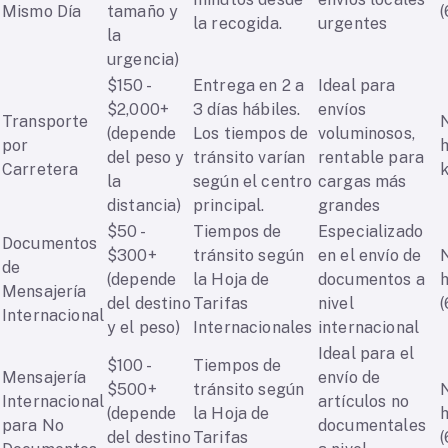
Mismo Día
tamaño y
(
la recogida.
urgentes
la
urgencia)
$150 -
Entrega en 2 a
Ideal para
$2,000+
3 días hábiles.
envíos
Transporte
(depende
Los tiempos de
voluminosos,
por
h
del peso y
tránsito varían
rentable para
Carretera
k
la
según el centro
cargas más
distancia)
principal.
grandes
$50 -
Tiempos de
Especializado
Documentos
$300+
tránsito según
en el envío de
de
(depende
la Hoja de
documentos a
Mensajería
del destino
Tarifas
nivel
(
Internacional
y el peso)
Internacionales
internacional
Ideal para el
$100 -
Tiempos de
Mensajería
envío de
$500+
tránsito según
Internacional
artículos no
(depende
la Hoja de
para No
documentales
del destino
Tarifas
(