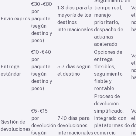
Seguimiento en
€30 - €80
1-3 días para la
tiempo real,
V
por
mayoría de los
manejo
el
Envío exprés
paquete
destinos
prioritario,
n
(según
internacionales
despacho de
h
destino y
aduanas
peso)
acelerado
€10 - €40
Opciones de
V
por
entrega
el
Entrega
paquete
5-7 días según
flexibles,
n
estándar
(según
el destino
seguimiento
h
destino y
fiable y
peso)
rentable
Proceso de
devolución
€5 - €15
simplificado,
V
por
7-10 días para
integrado con
e
Gestión de
devolución
devoluciones
plataformas de
de
devoluciones
(según
internacionales
comercio
n