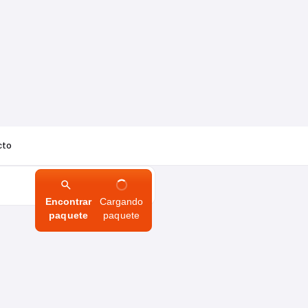
cto
Encontrar
Cargando
paquete
paquete