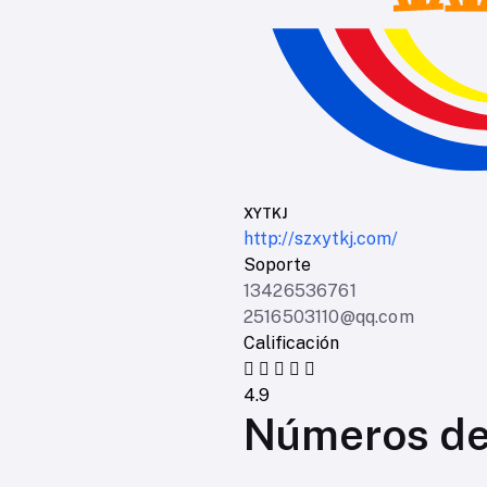
XYTKJ
http://szxytkj.com/
Soporte
13426536761
2516503110@qq.com
Calificación
4.9
Números de