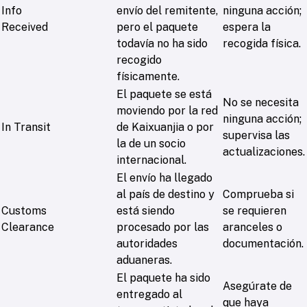
Info
envío del remitente,
ninguna acción;
Received
pero el paquete
espera la
todavía no ha sido
recogida física.
recogido
físicamente.
El paquete se está
No se necesita
moviendo por la red
ninguna acción;
In Transit
de Kaixuanjia o por
supervisa las
la de un socio
actualizaciones.
internacional.
El envío ha llegado
al país de destino y
Comprueba si
Customs
está siendo
se requieren
Clearance
procesado por las
aranceles o
autoridades
documentación.
aduaneras.
El paquete ha sido
Asegúrate de
entregado al
que haya