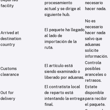
procesamiento
necesario
facility
actual y se dirige al
hacer nada.
siguiente hub.
No es
necesario
El paquete ha llegado
Arrived at
hacer nada
al lado de
destination
salvo que
importación de la
country
aduanas
ruta.
solicite
información.
Controla
El artículo está
Customs
posibles
siendo examinado o
clearance
aranceles o
liberado por aduanas.
retrasos.
El contratista local
Estate
Out for
de reparto está
disponible
delivery
intentando la entrega
para recibir
final.
el paquete.