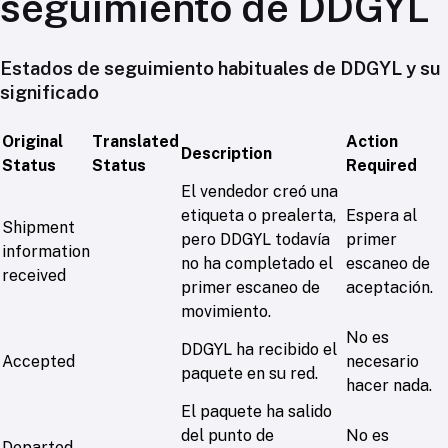
seguimiento de DDGYL
Estados de seguimiento habituales de DDGYL y su
significado
Original
Translated
Action
Description
Status
Status
Required
El vendedor creó una
etiqueta o prealerta,
Espera al
Shipment
pero DDGYL todavía
primer
information
no ha completado el
escaneo de
received
primer escaneo de
aceptación.
movimiento.
No es
DDGYL ha recibido el
Accepted
necesario
paquete en su red.
hacer nada.
El paquete ha salido
del punto de
No es
Departed