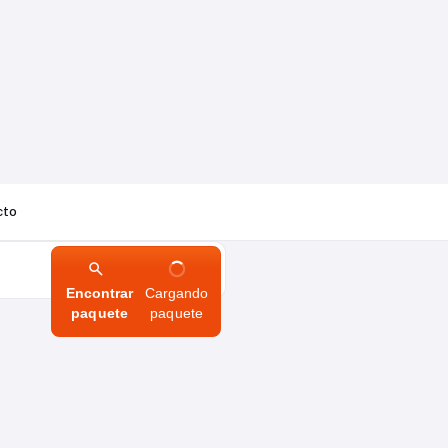
cto
Encontrar
Cargando
paquete
paquete