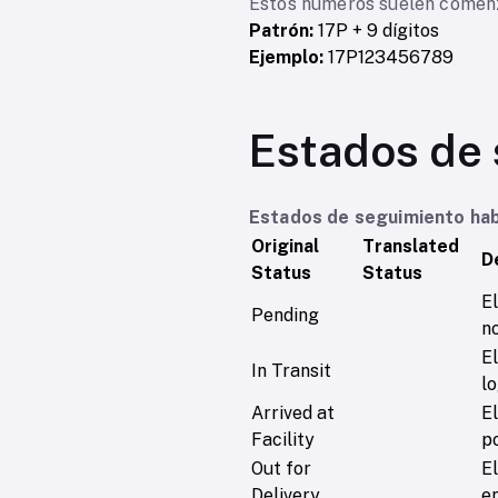
Estos números suelen comenzar
Patrón:
17P + 9 dígitos
Ejemplo:
17P123456789
Estados de 
Estados de seguimiento habi
Original
Translated
D
Status
Status
El
Pending
no
E
In Transit
lo
Arrived at
El
Facility
p
Out for
E
Delivery
en