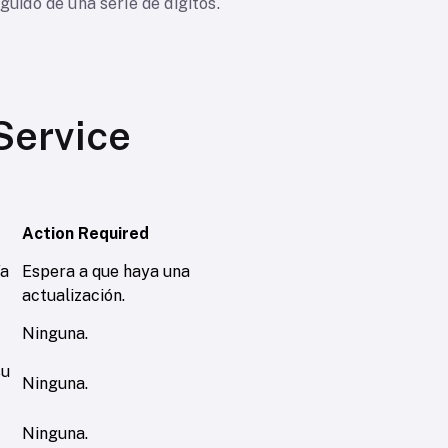
uido de una serie de dígitos.
Service
Action Required
ía
Espera a que haya una
actualización.
Ninguna.
su
Ninguna.
Ninguna.